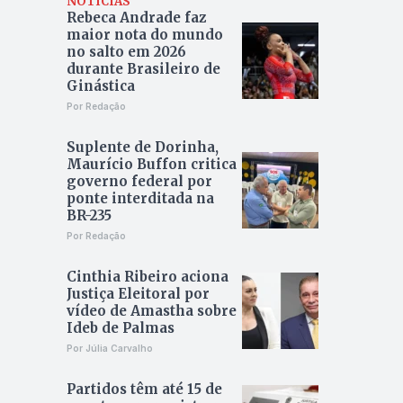
NOTÍCIAS
Rebeca Andrade faz
maior nota do mundo
no salto em 2026
durante Brasileiro de
Ginástica
Por Redação
Suplente de Dorinha,
Maurício Buffon critica
governo federal por
ponte interditada na
BR-235
Por Redação
Cinthia Ribeiro aciona
Justiça Eleitoral por
vídeo de Amastha sobre
Ideb de Palmas
Por Júlia Carvalho
Partidos têm até 15 de