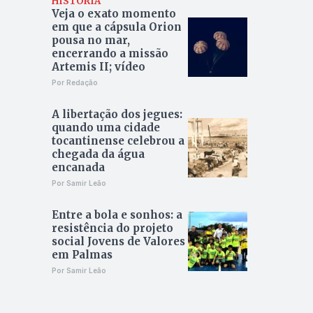
HISTÓRIA
Veja o exato momento
em que a cápsula Orion
pousa no mar,
encerrando a missão
Artemis II; vídeo
Por Redação
A libertação dos jegues:
quando uma cidade
tocantinense celebrou a
chegada da água
encanada
Por Samir Leão
Entre a bola e sonhos: a
resistência do projeto
social Jovens de Valores
em Palmas
Por Samir Leão