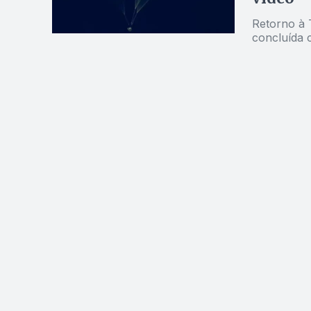
Retorno à T
concluída 