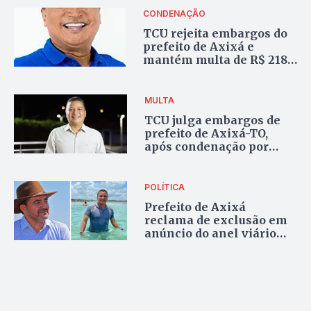
CONDENAÇÃO
TCU rejeita embargos do
prefeito de Axixá e
mantém multa de R$ 218
mil por omissão na
prestação de contas
MULTA
TCU julga embargos de
prefeito de Axixá-TO,
após condenação por
omissão em convênio da
Funasa; gestor foi
multado em R$ 218 mil
POLÍTICA
Prefeito de Axixá
reclama de exclusão em
anúncio do anel viário
feito por governador