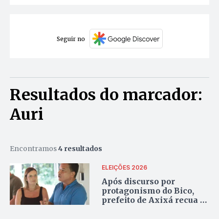
Seguir no
Resultados do marcador:
Auri
Encontramos
4 resultados
ELEIÇÕES 2026
Após discurso por
protagonismo do Bico,
prefeito de Axixá recua e
declara apoio a deputada
de fora da região