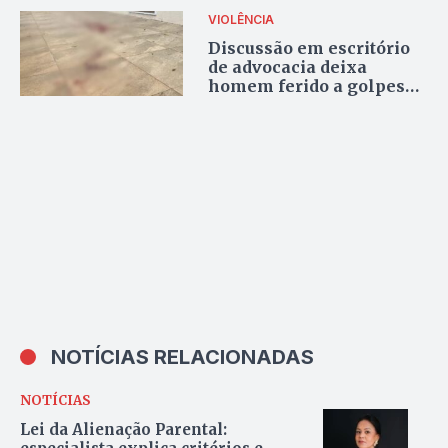
atuava na Câmara
VIOLÊNCIA
Discussão em escritório
de advocacia deixa
homem ferido a golpes
de canivete no centro de
Palmas
NOTÍCIAS RELACIONADAS
NOTÍCIAS
Lei da Alienação Parental: