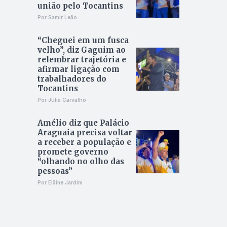
união pelo Tocantins
Por Samir Leão
“Cheguei em um fusca
velho”, diz Gaguim ao
relembrar trajetória e
afirmar ligação com
trabalhadores do
Tocantins
Por Júlia Carvalho
Amélio diz que Palácio
Araguaia precisa voltar
a receber a população e
promete governo
“olhando no olho das
pessoas”
Por Elâine Jardim