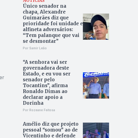
NOTÍCIAS
Único senador na
chapa, Alexandre
Guimarães diz que
prioridade foi unidade e
alfineta adversários:
“Tem palanque que vai
se desmontar”
Por Samir Leão
“A senhora vai ser
governadora deste
Estado, e eu vou ser
er
senador pelo
Tocantins”, afirma
Ronaldo Dimas ao
declarar apoio a
Dorinha
Por Rozeane Feitosa
Amélio diz que projeto
pessoal “somou” ao de
Vicentinho e defende