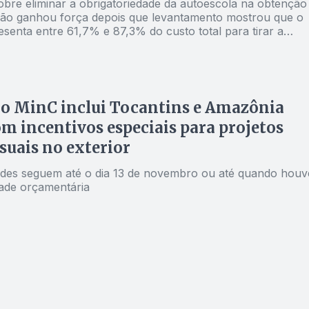
obre eliminar a obrigatoriedade da autoescola na obtenção
ação ganhou força depois que levantamento mostrou que o
senta entre 61,7% e 87,3% do custo total para tirar a
 motorista em diferentes estados do país
O
do MinC inclui Tocantins e Amazônia
om incentivos especiais para projetos
suais no exterior
des seguem até o dia 13 de novembro ou até quando houv
dade orçamentária