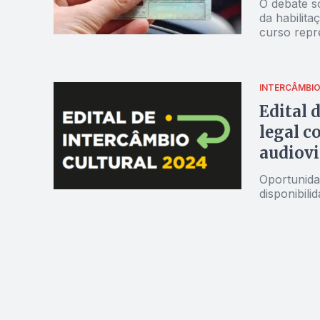
O debate s
da habilit
curso repre
carteira de
INTERCÂMBI
Edital 
legal c
audiovi
Oportunida
disponibili