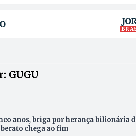
BRA
or: GUGU
nco anos, briga por herança bilionária d
berato chega ao fim