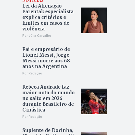
NOTÍCIAS
Lei da Alienação
Parental: especialista
explica critérios e
limites em casos de
violência
Por Júlia Carvalho
Pai e empresário de
Lionel Messi, Jorge
Messi morre aos 68
anos na Argentina
Por Redação
Rebeca Andrade faz
maior nota do mundo
no salto em 2026
durante Brasileiro de
Ginástica
Por Redação
Suplente de Dorinha,