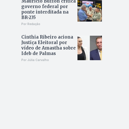
Maurício Buffon critica
governo federal por
ponte interditada na
BR-235
Por Redação
Cinthia Ribeiro aciona
Justiça Eleitoral por
vídeo de Amastha sobre
Ideb de Palmas
Por Júlia Carvalho