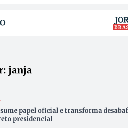
BRA
: janja
R
ssume papel oficial e transforma desaba
eto presidencial