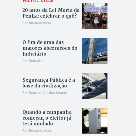
FALTOU DIZER
20 anos da Lei Maria da
Penha: celebrar o quê?
Por Bruna Ariadne
O fim de uma das
maiores aberrações do
Judiciário
Por Redação
Segurança Pública é a
base da civilização
Por Raunner Vinícius Soares
Quando a campanha
começar, o eleitor já
terá mudado
Por Bruna Ariadne