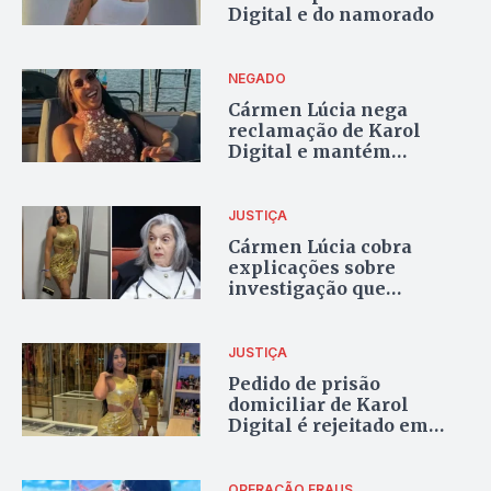
Digital e do namorado
NEGADO
Cármen Lúcia nega
reclamação de Karol
Digital e mantém
investigações sobre
esquema de jogos de azar
JUSTIÇA
Cármen Lúcia cobra
explicações sobre
investigação que
mantém Karol Digital
presa no Tocantins
JUSTIÇA
Pedido de prisão
domiciliar de Karol
Digital é rejeitado em
segunda instância
OPERAÇÃO FRAUS