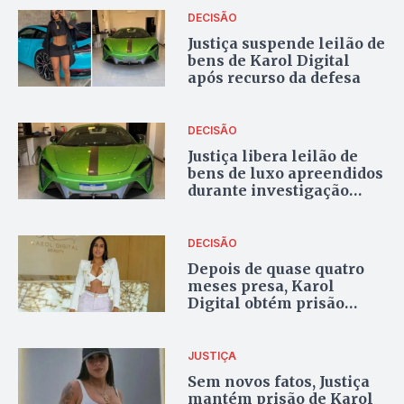
DECISÃO
Justiça suspende leilão de
bens de Karol Digital
após recurso da defesa
DECISÃO
Justiça libera leilão de
bens de luxo apreendidos
durante investigação
contra Karol Digital no
Tocantins
DECISÃO
Depois de quase quatro
meses presa, Karol
Digital obtém prisão
domiciliar determinada
pelo STJ
JUSTIÇA
Sem novos fatos, Justiça
mantém prisão de Karol