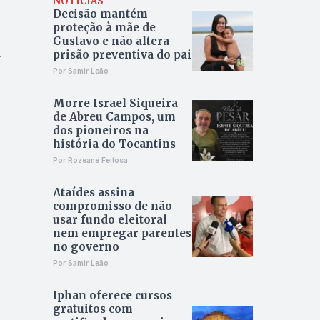
NOTÍCIAS
Decisão mantém
proteção à mãe de
Gustavo e não altera
prisão preventiva do pai
Por Samir Leão
Morre Israel Siqueira
de Abreu Campos, um
dos pioneiros na
história do Tocantins
Por Rozeane Feitosa
Ataídes assina
compromisso de não
usar fundo eleitoral
nem empregar parentes
no governo
Por Samir Leão
Iphan oferece cursos
gratuitos com