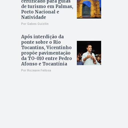
certificado para guias
de turismo em Palmas,
Porto Nacional e
Natividade
Por Gabes Guizilin
Após interdição da
ponte sobre o Rio
Tocantins, Vicentinho
propõe pavimentação
da TO-010 entre Pedro
Afonso e Tocantínia
Por Rozeane Feitosa