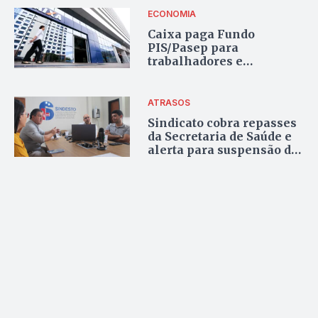
de pacientes
ECONOMIA
Caixa paga Fundo
PIS/Pasep para
trabalhadores e
herdeiros; confira as
datas
ATRASOS
Sindicato cobra repasses
da Secretaria de Saúde e
alerta para suspensão de
atendimentos no Plano
Servir