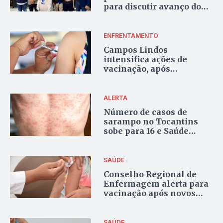
para discutir avanço do
sarampo no estado
ENFRENTAMENTO
Campos Lindos
intensifica ações de
vacinação, após
confirmação de nove
casos de sarampo
ALERTA
Número de casos de
sarampo no Tocantins
sobe para 16 e Saúde
Estadual intensifica
ações
SAÚDE
Conselho Regional de
Enfermagem alerta para
vacinação após novos
casos de sarampo no
Tocantins
SAÚDE