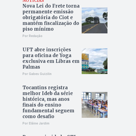
NOTÍCIAS
Nova Lei do Frete torna
permanente emissão
obrigatória do Ciot e
mantém fiscalização do
piso mínimo
Por Redação
UFT abre inscrições
para oficina de Yoga
exclusiva em Libras em
Palmas
Por Gabes Guizilin
Tocantins registra
melhor Ideb da série
histórica, mas anos
finais do ensino
fundamental seguem
como desafio
Por Elâine Jardim