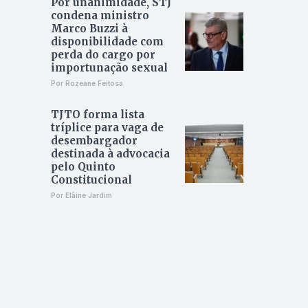
Por unanimidade, STJ
condena ministro
Marco Buzzi à
disponibilidade com
perda do cargo por
importunação sexual
Por Rozeane Feitosa
TJTO forma lista
tríplice para vaga de
desembargador
destinada à advocacia
pelo Quinto
Constitucional
Por Elâine Jardim