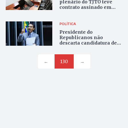
plenário do TJTO teve
contrato assinado em
janeiro, mas só começou
em agosto e deve
terminar em outubro
POLÍTICA
Presidente do
Republicanos não
descarta candidatura de
Wanderlei ao Senado,
mas afirma que ainda
não debateu isso com o
←
130
→
governador