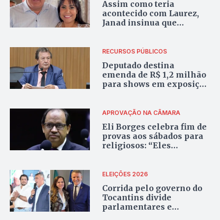
Assim como teria
acontecido com Laurez,
Janad insinua que
rompimento com
governador veio por
‘fofoca’
RECURSOS PÚBLICOS
Deputado destina
emenda de R$ 1,2 milhão
para shows em exposição
agropecuária na cidade
governada pelo cunhado
APROVAÇÃO NA CÂMARA
Eli Borges celebra fim de
provas aos sábados para
religiosos: “Eles
precisam ser
reconhecidos”
ELEIÇÕES 2026
Corrida pelo governo do
Tocantins divide
parlamentares e
lideranças municipais