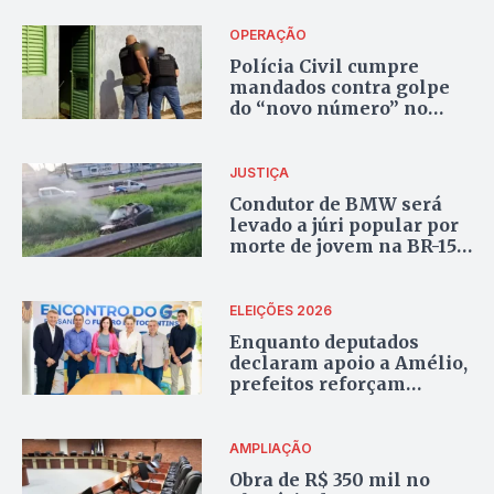
OPERAÇÃO
Polícia Civil cumpre
mandados contra golpe
do “novo número” no
Tocantins e outros seis
estados; uma pessoa é
presa em Palmas
JUSTIÇA
Condutor de BMW será
levado a júri popular por
morte de jovem na BR-153
em Araguaína
ELEIÇÕES 2026
Enquanto deputados
declaram apoio a Amélio,
prefeitos reforçam
respaldo à Dorinha
AMPLIAÇÃO
Obra de R$ 350 mil no