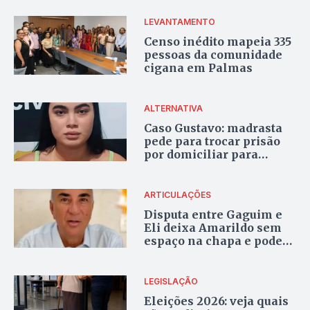
com Governo do
Tocantins
LEVANTAMENTO
Censo inédito mapeia 335
pessoas da comunidade
cigana em Palmas
ALTERNATIVA
Caso Gustavo: madrasta
pede para trocar prisão
por domiciliar para
amamentar filha de 5
meses
ARTICULAÇÕES
Disputa entre Gaguim e
Eli deixa Amarildo sem
espaço na chapa e pode
aproximá-lo de
Vicentinho
LEGISLAÇÃO
Eleições 2026: veja quais