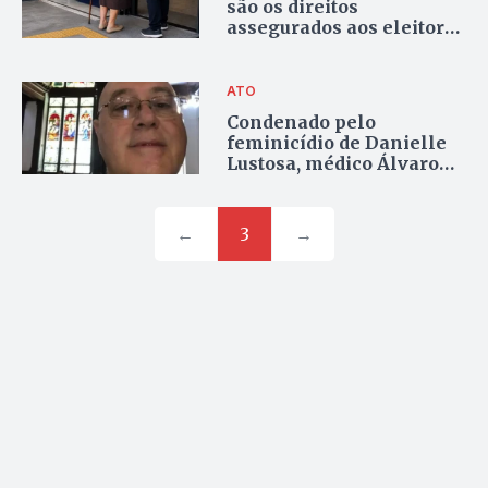
são os direitos
assegurados aos eleitores
idosos
ATO
Condenado pelo
feminicídio de Danielle
Lustosa, médico Álvaro
Ferreira é demitido pela
Prefeitura de Palmas
←
3
→