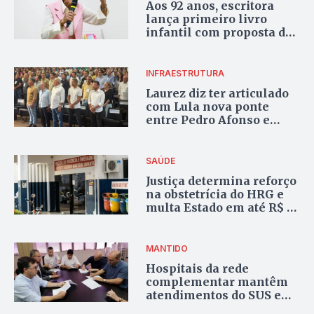
Aos 92 anos, escritora
lança primeiro livro
infantil com proposta de
alfabetização em Palmas
INFRAESTRUTURA
Laurez diz ter articulado
com Lula nova ponte
entre Pedro Afonso e
Tupirama; Dnit anuncia
edital para obra ainda em
agosto
SAÚDE
Justiça determina reforço
na obstetrícia do HRG e
multa Estado em até R$ 1
milhão; SES diz que atua
para regularizar serviço
MANTIDO
Hospitais da rede
complementar mantêm
atendimentos do SUS e
Plano Servir após acordo