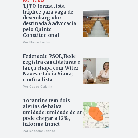
NOTÍCIAS
TJTO forma lista
tríplice para vaga de
desembargador
destinada à advocacia
pelo Quinto
Constitucional
Por Elâine Jardim
Federação PSOL/Rede
registra candidaturas e
lança chapa com Witer
Naves e Lúcia Viana;
confira lista
Por Gabes Guizilin
Tocantins tem dois
alertas de baixa
umidade; umidade do ar
pode chegar a 12%,
informa Inmet
Por Rozeane Feitosa