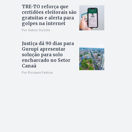
TRE-TO reforça que
certidões eleitorais são
gratuitas e alerta para
golpes na internet
Por Gabes Guizilin
Justiça dá 90 dias para
Gurupi apresentar
solução para solo
encharcado no Setor
Canaã
Por Rozeane Feitosa