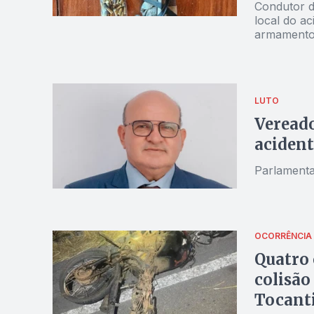
Condutor da
local do a
armamento
LUTO
Vereado
acident
Parlamenta
OCORRÊNCIA
Quatro
colisão
Tocant