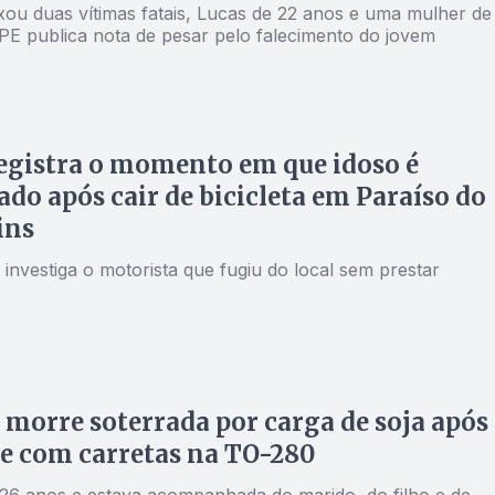
ixou duas vítimas fatais, Lucas de 22 anos e uma mulher de
PE publica nota de pesar pelo falecimento do jovem
egistra o momento em que idoso é
ado após cair de bicicleta em Paraíso do
ins
il investiga o motorista que fugiu do local sem prestar
morre soterrada por carga de soja após
e com carretas na TO-280
 26 anos e estava acompanhada do marido, do filho e de