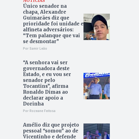
NOTÍCIAS
Único senador na
chapa, Alexandre
Guimarães diz que
prioridade foi unidade e
alfineta adversários:
“Tem palanque que vai
se desmontar”
Por Samir Leão
“A senhora vai ser
governadora deste
Estado, e eu vou ser
senador pelo
Tocantins”, afirma
Ronaldo Dimas ao
declarar apoio a
Dorinha
Por Rozeane Feitosa
Amélio diz que projeto
pessoal “somou” ao de
Vicentinho e defende