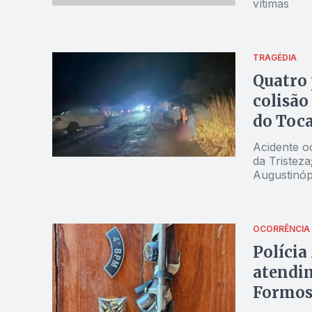
vítimas
TRAGÉDIA
Quatro 
colisão
do Toc
Acidente o
da Tristeza
Augustinóp
OCORRÊNCIA
Polícia
atendim
Formos