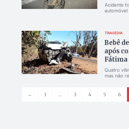
Acidente fo
automóvel e
TRAGÉDIA
Bebê de
após co
Fátima
Quatro vít
mas não re
←
1
…
3
4
5
6