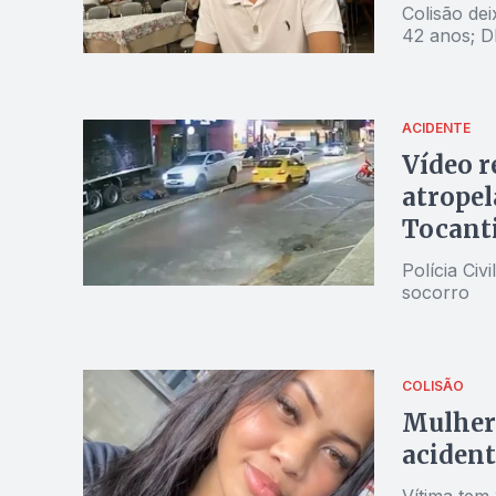
Colisão de
42 anos; D
ACIDENTE
Vídeo r
atropel
Tocant
Polícia Civ
socorro
COLISÃO
Mulher 
acident
Vítima tem