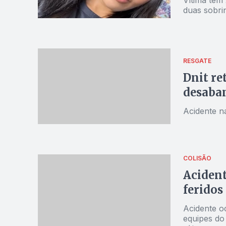
duas sobri
RESGATE
Dnit re
desabam
Acidente 
COLISÃO
Acident
feridos
Acidente o
equipes do