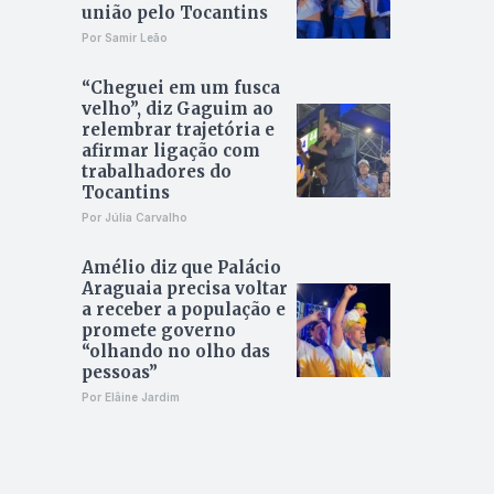
união pelo Tocantins
Por Samir Leão
“Cheguei em um fusca
velho”, diz Gaguim ao
relembrar trajetória e
afirmar ligação com
trabalhadores do
Tocantins
Por Júlia Carvalho
Amélio diz que Palácio
Araguaia precisa voltar
a receber a população e
promete governo
“olhando no olho das
pessoas”
Por Elâine Jardim