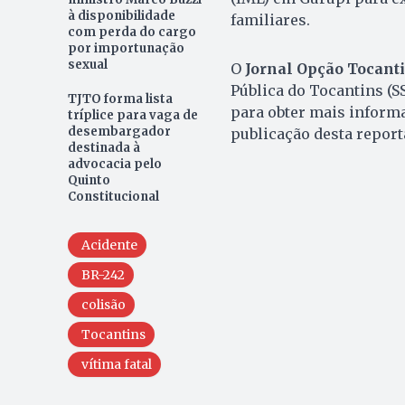
à disponibilidade
familiares.
com perda do cargo
por importunação
sexual
O
Jornal Opção Tocant
Pública do Tocantins (S
TJTO forma lista
para obter mais informa
tríplice para vaga de
desembargador
publicação desta repor
destinada à
advocacia pelo
Quinto
Constitucional
Acidente
BR-242
colisão
Tocantins
vítima fatal