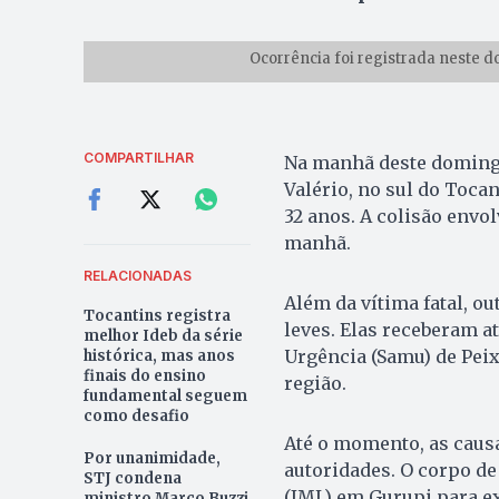
Ocorrência foi registrada neste d
COMPARTILHAR
Na manhã deste domingo,
Valério, no sul do Tocan
32 anos. A colisão envo
manhã.
RELACIONADAS
Além da vítima fatal, ou
Tocantins registra
leves. Elas receberam 
melhor Ideb da série
Urgência (Samu) de Pei
histórica, mas anos
finais do ensino
região.
fundamental seguem
como desafio
Até o momento, as causa
Por unanimidade,
autoridades. O corpo de
STJ condena
(IML) em Gurupi para e
ministro Marco Buzzi