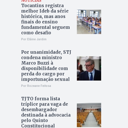
NOTÍCIAS
Tocantins registra
melhor Ideb da série
histórica, mas anos
finais do ensino
fundamental seguem
como desafio
Por Elâine Jardim
Por unanimidade, STJ
condena ministro
Marco Buzzi à
disponibilidade com
perda do cargo por
importunação sexual
Por Rozeane Feitosa
TJTO forma lista
tríplice para vaga de
desembargador
destinada à advocacia
pelo Quinto
Constitucional