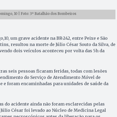
omingo, 10 | Foto: 3º Batalhão dos Bombeiros
10, um grave acidente na BR-242, entre Peixe e São
tins, resultou na morte de Júlio César Souto da Silva, de
lvendo dois veículos aconteceu por volta das 5h da
tras seis pessoas ficaram feridas, todas com lesões
atendimento do Serviço de Atendimento Móvel de
xe e foram encaminhadas para unidades de saúde da
s do acidente ainda não foram esclarecidas pelas
 Júlio César foi levado ao Núcleo de Medicina Legal
xames necroscópicos antes da liberação para os