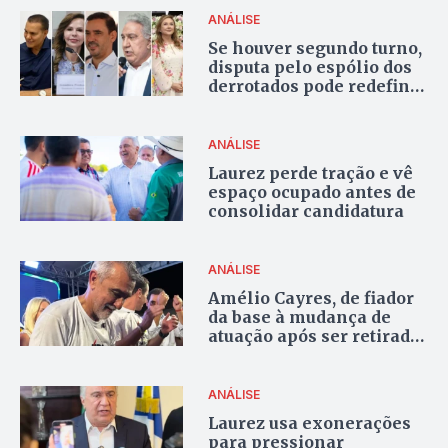
ANÁLISE
Se houver segundo turno,
disputa pelo espólio dos
derrotados pode redefinir
a corrida ao Palácio
Araguaia
ANÁLISE
Laurez perde tração e vê
espaço ocupado antes de
consolidar candidatura
ANÁLISE
Amélio Cayres, de fiador
da base à mudança de
atuação após ser retirado
da sucessão estadual
ANÁLISE
Laurez usa exonerações
para pressionar