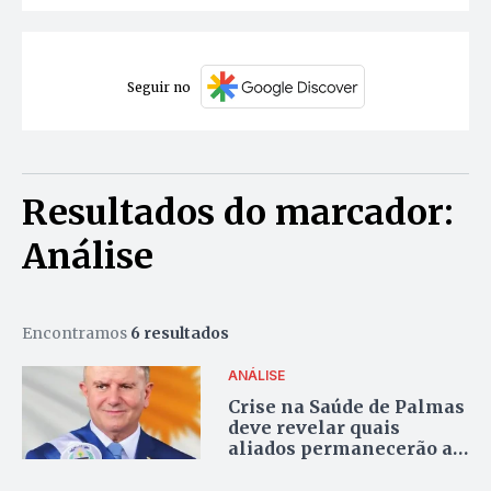
Seguir no
Resultados do marcador:
Análise
Encontramos
6 resultados
ANÁLISE
Crise na Saúde de Palmas
deve revelar quais
aliados permanecerão ao
lado de Eduardo às
vésperas da campanha