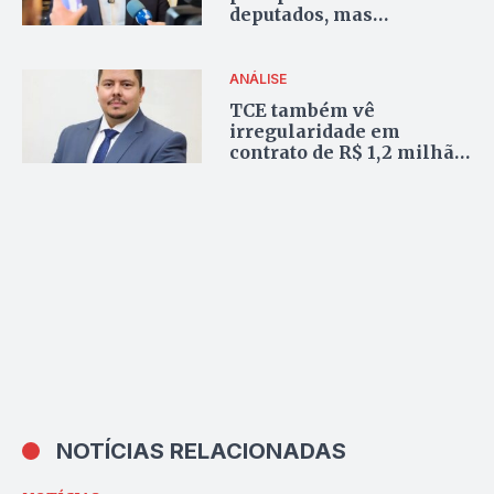
deputados, mas
estratégia esbarra no
medo compartilhado da
Fames-19
ANÁLISE
TCE também vê
irregularidade em
contrato de R$ 1,2 milhão
firmado por ex-PGE
Kledson de Moura para
locação de prédio nunca
usado
NOTÍCIAS RELACIONADAS