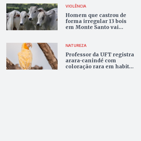
VIOLÊNCIA
Homem que castrou de
forma irregular 13 bois
em Monte Santo vai
responder por maus
tratos a animais
NATUREZA
Professor da UFT registra
arara-canindé com
coloração rara em habitat
natural