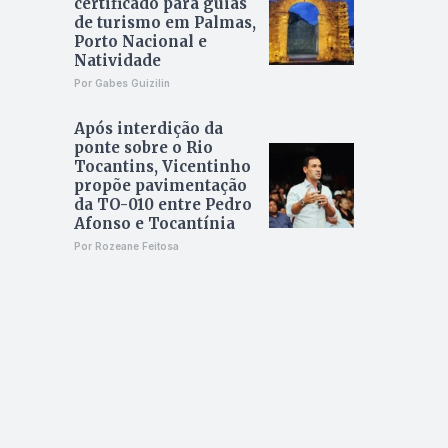
certificado para guias
de turismo em Palmas,
Porto Nacional e
Natividade
Por Gabes Guizilin
Após interdição da
ponte sobre o Rio
Tocantins, Vicentinho
propõe pavimentação
da TO-010 entre Pedro
Afonso e Tocantínia
Por Rozeane Feitosa