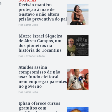
NOTÍCIAS
a
Decisão mantém
proteção à mãe de
Gustavo e não altera
prisão preventiva do pai
Por Samir Leão
Morre Israel Siqueira
de Abreu Campos, um
dos pioneiros na
história do Tocantins
Por Rozeane Feitosa
Ataídes assina
compromisso de não
usar fundo eleitoral
nem empregar parentes
no governo
Por Samir Leão
Iphan oferece cursos
gratuitos com