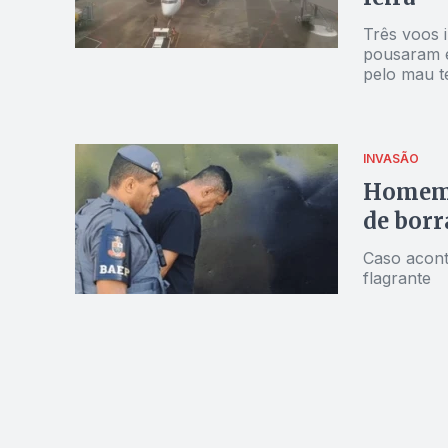
Três voos i
pousaram e
pelo mau t
INVASÃO
Homem i
de borr
Caso acont
flagrante