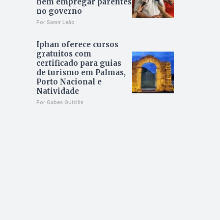
nem empregar parentes
no governo
Por Samir Leão
Iphan oferece cursos
gratuitos com
certificado para guias
de turismo em Palmas,
Porto Nacional e
Natividade
Por Gabes Guizilin