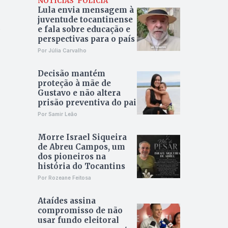
NOTÍCIAS
POLÍCIA
Lula envia mensagem à
juventude tocantinense
s
e fala sobre educação e
perspectivas para o país
Por Júlia Carvalho
Decisão mantém
proteção à mãe de
Gustavo e não altera
prisão preventiva do pai
Por Samir Leão
Morre Israel Siqueira
de Abreu Campos, um
dos pioneiros na
história do Tocantins
Por Rozeane Feitosa
Ataídes assina
compromisso de não
usar fundo eleitoral