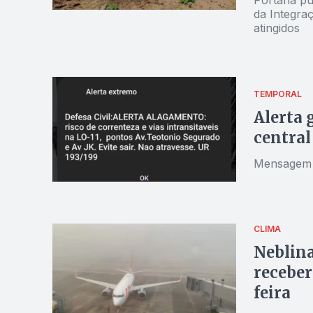
Portaria pu
da Integra
atingidos
TEMPORAL
Alerta 
central
Mensagem f
CLIMA
Neblina
receber
feira