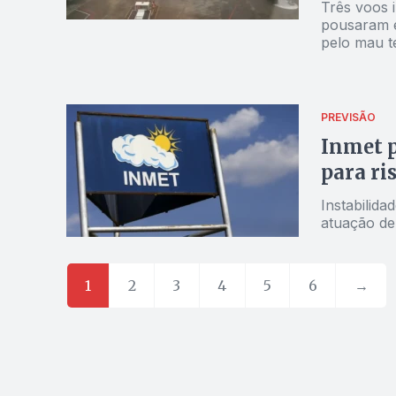
Três voos i
pousaram e
pelo mau t
PREVISÃO
Inmet p
para ri
Instabilida
atuação de
1
2
3
4
5
6
→