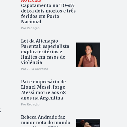
NOTÍCIAS
Capotamento na TO-455
deixa dois mortos e três
feridos em Porto
Nacional
Por Redação
Lei da Alienação
Parental: especialista
explica critérios e
limites em casos de
violência
Por Júlia Carvalho
Pai e empresário de
Lionel Messi, Jorge
Messi morre aos 68
anos na Argentina
Por Redação
z
Rebeca Andrade faz
maior nota do mundo