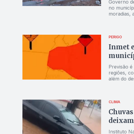
Governo de
no municí
moradias, 
mobilidade
PERIGO
Inmet e
municí
Previsão é
regiões, c
além do des
com foco n
CLIMA
Chuvas 
deixam 
Instituto N