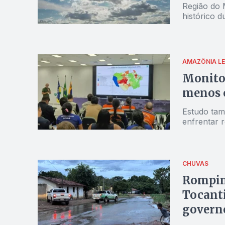
Região do 
histórico 
AMAZÔNIA L
Monitor
menos 
Estudo tam
enfrentar 
CHUVAS
Rompim
Tocanti
govern