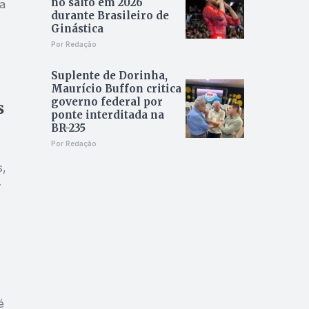
no salto em 2026
a
durante Brasileiro de
Ginástica
Por Redação
Suplente de Dorinha,
Maurício Buffon critica
governo federal por
s
ponte interditada na
BR-235
Por Redação
s,
é