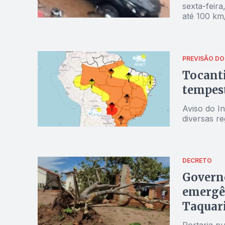
sexta-feir
até 100 km
PREVISÃO DO
Tocanti
tempes
Aviso do I
diversas re
DECRETO
Governo
emergê
Taquar