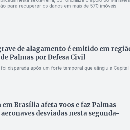
blicada nesta sexta-feira, 30, oficializa o apoio do Ministéri
ção para recuperar os danos em mais de 570 imóveis
grave de alagamento é emitido em regiã
 de Palmas por Defesa Civil
oi disparada após um forte temporal que atingiu a Capital
 em Brasília afeta voos e faz Palmas
 aeronaves desviadas nesta segunda-