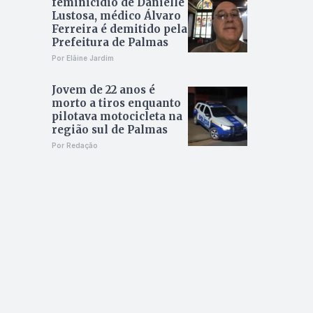
feminicídio de Danielle
Lustosa, médico Álvaro
Ferreira é demitido pela
Prefeitura de Palmas
Por Elâine Jardim
Jovem de 22 anos é
morto a tiros enquanto
pilotava motocicleta na
região sul de Palmas
Por Redação