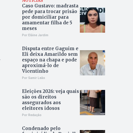
NOTÍCIAS
Caso Gustavo: madrasta
pede para trocar prisão
por domiciliar para
amamentar filha de 5
meses
Por Elâine Jardim
Disputa entre Gaguim e
Eli deixa Amarildo sem
m
espaço na chapa e pode
aproximá-lo de
Vicentinho
Por Samir Leão
Eleições 2026: veja quais
são os direitos
assegurados aos
eleitores idosos
Por Redação
Condenado pelo