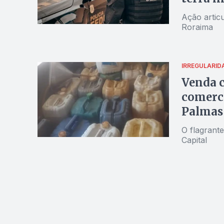
Ação artic
Roraima
IRREGULARID
Venda c
comerci
Palmas
O flagrante
Capital