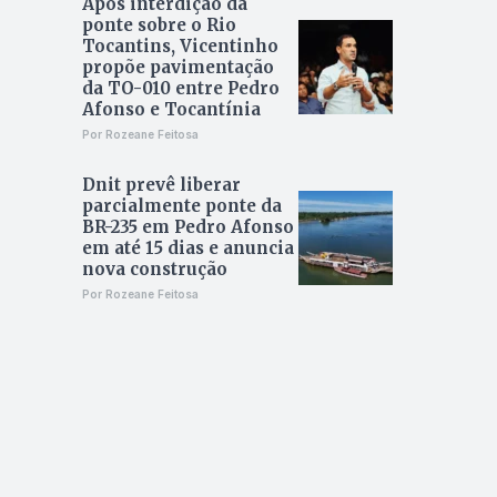
Após interdição da
ponte sobre o Rio
Tocantins, Vicentinho
propõe pavimentação
da TO-010 entre Pedro
Afonso e Tocantínia
Por Rozeane Feitosa
Dnit prevê liberar
parcialmente ponte da
BR-235 em Pedro Afonso
em até 15 dias e anuncia
nova construção
Por Rozeane Feitosa