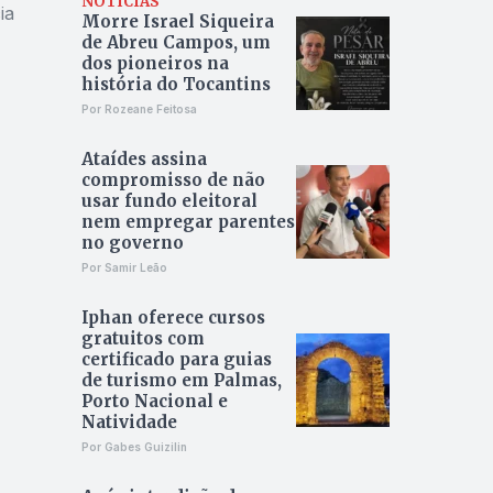
NOTÍCIAS
ia
Morre Israel Siqueira
de Abreu Campos, um
dos pioneiros na
história do Tocantins
Por Rozeane Feitosa
Ataídes assina
compromisso de não
usar fundo eleitoral
nem empregar parentes
no governo
Por Samir Leão
Iphan oferece cursos
gratuitos com
certificado para guias
de turismo em Palmas,
Porto Nacional e
Natividade
Por Gabes Guizilin