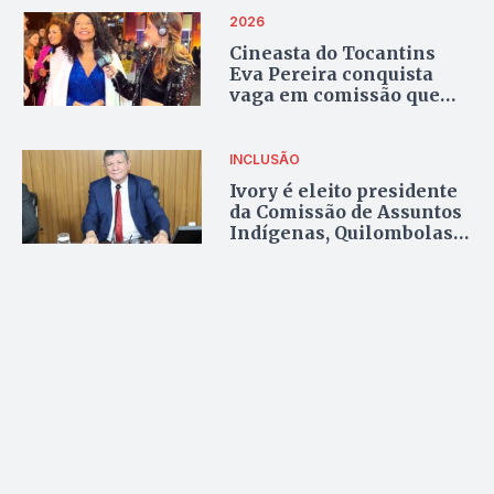
internet
2026
Cineasta do Tocantins
Eva Pereira conquista
vaga em comissão que
define filme brasileiro
para o Oscar
INCLUSÃO
Ivory é eleito presidente
da Comissão de Assuntos
Indígenas, Quilombolas e
Comunidades
Tradicionais da Aleto