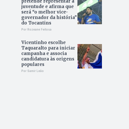
pretende representar a
juventude e afirma que
será “o melhor vice-
governador da história”
do Tocantins
Por Rozeane Feitosa
Vicentinho escolhe
Taquaralto para iniciar
campanha e associa
candidatura às origens
populares
Por Samir Leão