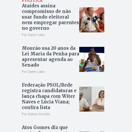
POLÍTICA
Ataídes assina
compromisso de não
usar fundo eleitoral
nem empregar parentes
no governo
Por Samir Leão
Mourão usa 20 anos da
Lei Maria da Penha para
apresentar agenda ao
Senado
Por Samir Leão
Federação PSOL/Rede
registra candidaturas e
lança chapa com Witer
Naves e Lúcia Viana;
confira lista
Por Gabes Guizilin
Atos Gomes diz que