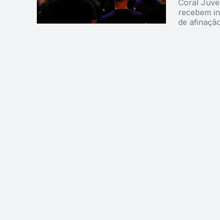
Coral Juve
recebem ins
de afinação