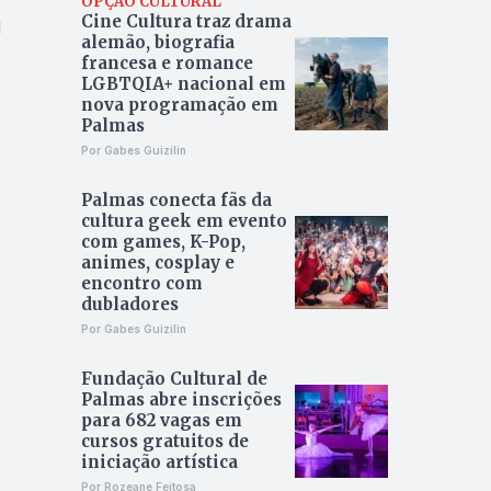
OPÇÃO CULTURAL
Cine Cultura traz drama
l
alemão, biografia
francesa e romance
LGBTQIA+ nacional em
nova programação em
Palmas
Por Gabes Guizilin
Palmas conecta fãs da
cultura geek em evento
com games, K-Pop,
animes, cosplay e
encontro com
dubladores
Por Gabes Guizilin
Fundação Cultural de
Palmas abre inscrições
para 682 vagas em
cursos gratuitos de
iniciação artística
Por Rozeane Feitosa