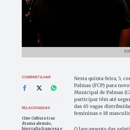
Fo
COMPARTILHAR
Nesta quinta-feira, 5, 
Palmas (FCP) para novos
Municipal de Palmas (C
participar têm até segun
das 65 vagas distribuída
RELACIONADAS
femininas e 18 masculi
Cine Cultura traz
drama alemão,
O lançamento das seleti
biografia francesa e