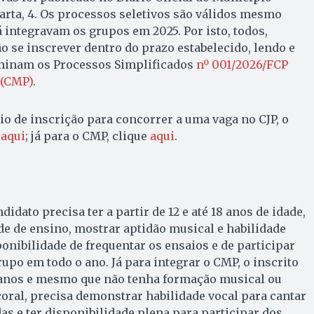
arta, 4. Os processos seletivos são válidos mesmo
á integravam os grupos em 2025. Por isto, todos,
o se inscrever dentro do prazo estabelecido, lendo e
minam os Processos Simplificados
nº 001/2026/FCP
 (CMP)
.
io de inscrição para concorrer a uma vaga no CJP, o
r
aqui
; já para o CMP, clique
aqui
.
didato precisa ter a partir de 12 e até 18 anos de idade,
de de ensino, mostrar aptidão musical e habilidade
sponibilidade de frequentar os ensaios e de participar
upo em todo o ano. Já para integrar o CMP, o inscrito
 anos e mesmo que não tenha formação musical ou
oral, precisa demonstrar habilidade vocal para cantar
as e ter disponibilidade plena para participar dos