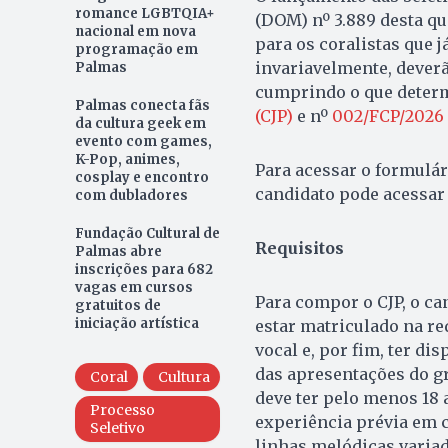
romance LGBTQIA+
(DOM) nº 3.889 desta qu
nacional em nova
para os coralistas que j
programação em
invariavelmente, deverã
Palmas
cumprindo o que deter
Palmas conecta fãs
(CJP)
e nº
002/FCP/2026
da cultura geek em
evento com games,
K-Pop, animes,
Para acessar o formulár
cosplay e encontro
candidato pode acessa
com dubladores
Fundação Cultural de
Requisitos
Palmas abre
inscrições para 682
vagas em cursos
Para compor o CJP, o can
gratuitos de
iniciação artística
estar matriculado na re
vocal e, por fim, ter di
das apresentações do gr
Coral
Cultura
deve ter pelo menos 18
Processo
experiência prévia em c
Seletivo
linhas melódicas variad