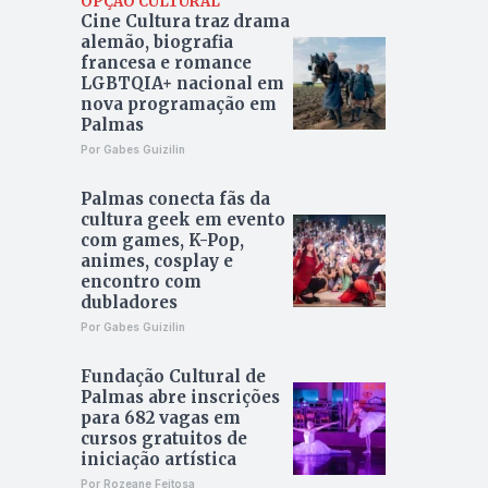
OPÇÃO CULTURAL
Cine Cultura traz drama
alemão, biografia
francesa e romance
LGBTQIA+ nacional em
nova programação em
Palmas
Por Gabes Guizilin
Palmas conecta fãs da
cultura geek em evento
com games, K-Pop,
animes, cosplay e
encontro com
dubladores
Por Gabes Guizilin
Fundação Cultural de
Palmas abre inscrições
para 682 vagas em
cursos gratuitos de
iniciação artística
Por Rozeane Feitosa