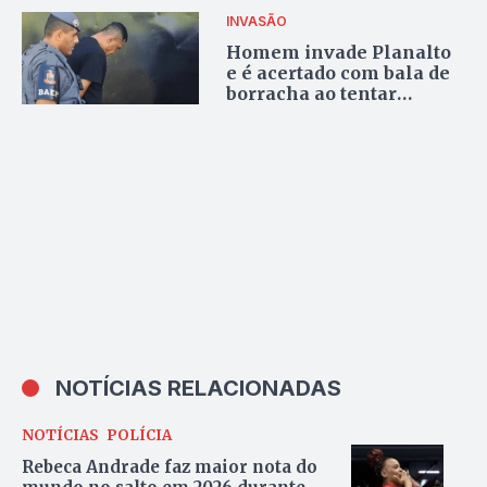
e órgãos do DF
INVASÃO
Homem invade Planalto
e é acertado com bala de
borracha ao tentar
resistir prisão
NOTÍCIAS RELACIONADAS
NOTÍCIAS
POLÍCIA
Rebeca Andrade faz maior nota do