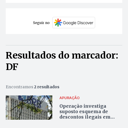
Seguir no
Resultados do marcador:
DF
Encontramos
2 resultados
APURAÇÃO
Operação investiga
suposto esquema de
descontos ilegais em
salários de servidores e
faz buscas no BRB, PicPay