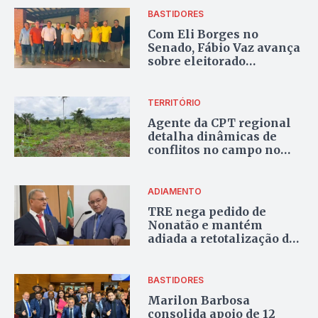
BASTIDORES
Com Eli Borges no
Senado, Fábio Vaz avança
sobre eleitorado
evangélico na disputa à
Câmara
TERRITÓRIO
Agente da CPT regional
detalha dinâmicas de
conflitos no campo no
Tocantins com disputa
por água e uso de
tecnologia
ADIAMENTO
TRE nega pedido de
Nonatão e mantém
adiada a retotalização dos
votos na Câmara de
Palmas
BASTIDORES
Marilon Barbosa
consolida apoio de 12