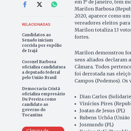
em 1º de janeiro, tem m
Marilon Barbosa (Republ
2020, aparece como um d
vereadores eleitos para
RELACIONADAS
Marilon totaliza 13 vo
Candidatos ao
fortes.
Senado iniciam
corrida por espólio
de Irajá
Marilon demonstrou forç
seus aliados declaram a
Coronel Barbosa
Câmara. Todos pertencem
oficializa candidatura
a deputado federal
foi derrotada nas eleiçõ
pelo União Brasil
Campos (Podemos). Os 
Democracia Cristã
oficializa empresário
Dian Carlos (Solidari
Du Pereira como
Vinícius Pires (Repub
candidato ao
governo do
Joatan de Jesus (PL)
Tocantins
Rubens Uchôa (União 
Josmundo (PL)
Câmara de