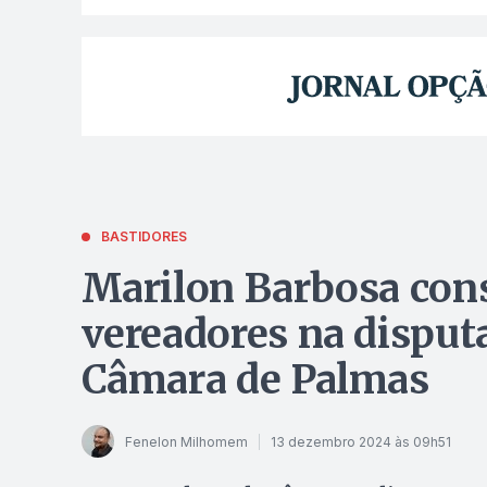
BASTIDORES
Marilon Barbosa cons
vereadores na disputa
Câmara de Palmas
Fenelon Milhomem
13 dezembro 2024 às 09h51