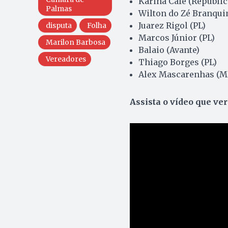
Karina Café (Republi
Palmas
Wilton do Zé Branqui
Juarez Rigol (PL)
disputa
Folha
Marcos Júnior (PL)
Marilon Barbosa
Balaio (Avante)
Vereadores
Thiago Borges (PL)
Alex Mascarenhas (M
Assista o vídeo que ve