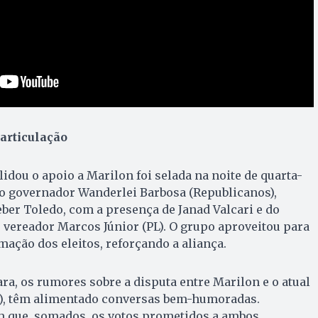
 articulação
idou o apoio a Marilon foi selada na noite de quarta-
a do governador Wanderlei Barbosa (Republicanos),
eber Toledo, com a presença de Janad Valcari e do
 vereador Marcos Júnior (PL). O grupo aproveitou para
mação dos eleitos, reforçando a aliança.
a, os rumores sobre a disputa entre Marilon e o atual
B), têm alimentado conversas bem-humoradas.
 que, somados, os votos prometidos a ambos