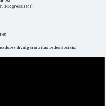
canos)
m (Progressistas)
DB)
readores divulgaram nas redes sociais: