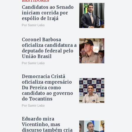
BASTIDORES
Candidatos ao Senado
iniciam corrida por
espólio de Irajá
Por Samir Leão
Coronel Barbosa
oficializa candidatura a
deputado federal pelo
União Brasil
Por Samir Leão
Democracia Cristã
oficializa empresário
Du Pereira como
candidato ao governo
do Tocantins
Por Samir Leão
Eduardo mira
Vicentinho, mas
discurso também cria