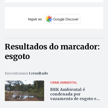
Seguir no
Resultados do marcador:
esgoto
Encontramos
1 resultado
CRIME AMBIENTAL
BRK Ambiental é
condenada por
vazamento de esgoto e
contaminação em área de
mata ciliar de Palmas