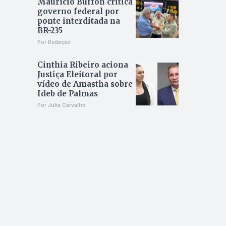
Maurício Buffon critica
governo federal por
ponte interditada na
BR-235
Por Redação
Cinthia Ribeiro aciona
Justiça Eleitoral por
vídeo de Amastha sobre
Ideb de Palmas
Por Júlia Carvalho