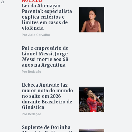
NOTÍCIAS
 a
Lei da Alienação
Parental: especialista
explica critérios e
limites em casos de
violência
Por Júlia Carvalho
Pai e empresário de
Lionel Messi, Jorge
Messi morre aos 68
anos na Argentina
Por Redação
Rebeca Andrade faz
maior nota do mundo
no salto em 2026
durante Brasileiro de
Ginástica
Por Redação
Suplente de Dorinha,