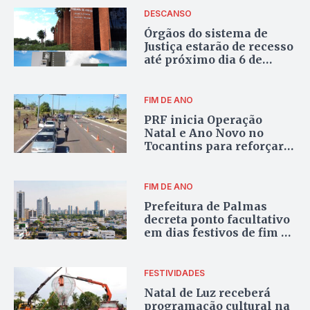
DESCANSO
Órgãos do sistema de
Justiça estarão de recesso
até próximo dia 6 de
janeiro
FIM DE ANO
PRF inicia Operação
Natal e Ano Novo no
Tocantins para reforçar
segurança nas rodovias
FIM DE ANO
Prefeitura de Palmas
decreta ponto facultativo
em dias festivos de fim de
ano
FESTIVIDADES
Natal de Luz receberá
programação cultural na