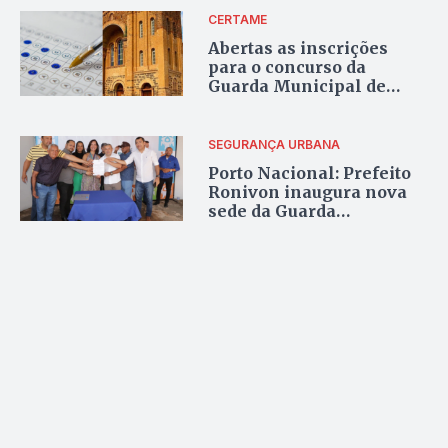
CERTAME
Abertas as inscrições
para o concurso da
Guarda Municipal de
Porto, 49 vagas com
salários de R$2,2 mil
SEGURANÇA URBANA
Porto Nacional: Prefeito
Ronivon inaugura nova
sede da Guarda
Municipal e anuncia
concurso público com 60
vagas