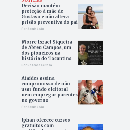
NOTÍCIAS
Decisão mantém
proteção à mãe de
Gustavo e não altera
prisão preventiva do pai
Por Samir Leão
Morre Israel Siqueira
de Abreu Campos, um
dos pioneiros na
história do Tocantins
Por Rozeane Feitosa
Ataídes assina
compromisso de não
usar fundo eleitoral
nem empregar parentes
no governo
Por Samir Leão
Iphan oferece cursos
gratuitos com