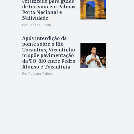
certificado para guias
de turismo em Palmas,
Porto Nacional e
Natividade
Por Gabes Guizilin
Após interdição da
ponte sobre o Rio
Tocantins, Vicentinho
propõe pavimentação
da TO-010 entre Pedro
Afonso e Tocantínia
Por Rozeane Feitosa