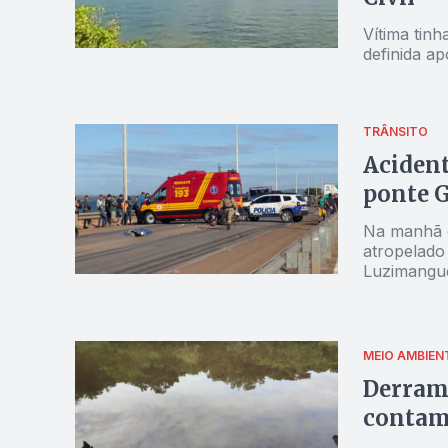
Vítima tin
definida ap
TRÂNSITO
Acident
ponte G
Na manhã de
atropelado
Luzimangu
MEIO AMBIEN
Derrama
contam