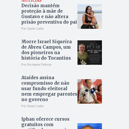
NOTÍCIAS
Decisão mantém
proteção à mãe de
Gustavo e não altera
prisão preventiva do pai
Por Samir Leão
Morre Israel Siqueira
de Abreu Campos, um
dos pioneiros na
s
história do Tocantins
Por Rozeane Feitosa
Ataídes assina
compromisso de não
usar fundo eleitoral
nem empregar parentes
no governo
Por Samir Leão
Iphan oferece cursos
gratuitos com