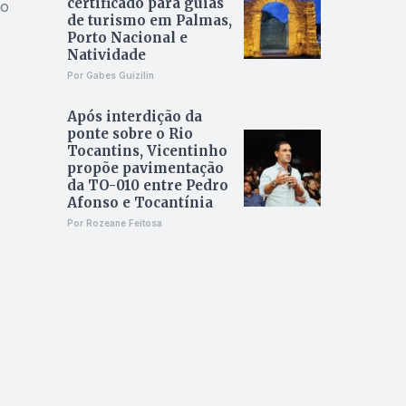
certificado para guias
eo
de turismo em Palmas,
Porto Nacional e
Natividade
Por Gabes Guizilin
Após interdição da
ponte sobre o Rio
Tocantins, Vicentinho
propõe pavimentação
da TO-010 entre Pedro
Afonso e Tocantínia
Por Rozeane Feitosa