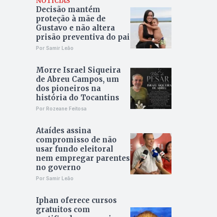
NOTÍCIAS
Decisão mantém
proteção à mãe de
Gustavo e não altera
prisão preventiva do pai
Por Samir Leão
Morre Israel Siqueira
de Abreu Campos, um
dos pioneiros na
história do Tocantins
Por Rozeane Feitosa
Ataídes assina
compromisso de não
usar fundo eleitoral
nem empregar parentes
no governo
Por Samir Leão
Iphan oferece cursos
gratuitos com