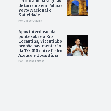
certificado para guias
de turismo em Palmas,
Porto Nacional e
Natividade
Por Gabes Guizilin
Após interdição da
ponte sobre o Rio
Tocantins, Vicentinho
propõe pavimentação
da TO-010 entre Pedro
Afonso e Tocantínia
Por Rozeane Feitosa