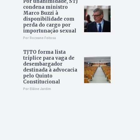
Por unanimidade, STJ
condena ministro
Marco Buzzi à
disponibilidade com
perda do cargo por
importunação sexual
Por Rozeane Feitosa
TJTO forma lista
tríplice para vaga de
desembargador
destinada à advocacia
pelo Quinto
Constitucional
Por Elâine Jardim