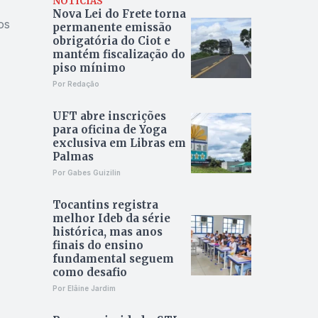
NOTÍCIAS
Nova Lei do Frete torna
os
permanente emissão
obrigatória do Ciot e
mantém fiscalização do
piso mínimo
Por Redação
UFT abre inscrições
para oficina de Yoga
exclusiva em Libras em
Palmas
Por Gabes Guizilin
Tocantins registra
melhor Ideb da série
histórica, mas anos
finais do ensino
fundamental seguem
como desafio
Por Elâine Jardim