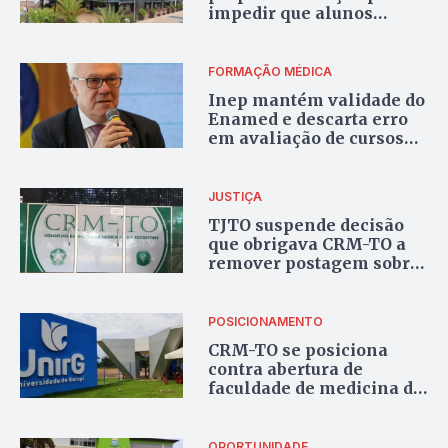
impedir que alunos
reprovados no Enamed
exerçam a profissão
FORMAÇÃO MÉDICA
Inep mantém validade do
Enamed e descarta erro
em avaliação de cursos
de medicina
JUSTIÇA
TJTO suspende decisão
que obrigava CRM-TO a
remover postagem sobre
curso de medicina da
UnirG em Colinas
POSICIONAMENTO
CRM-TO se posiciona
contra abertura de
faculdade de medicina da
UnirG em Colinas
OPORTUNIDADE