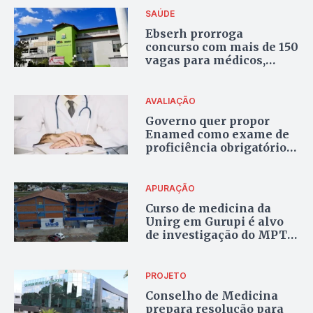
SAÚDE
Ebserh prorroga
concurso com mais de 150
vagas para médicos,
incluindo oportunidades
em Araguaína
AVALIAÇÃO
Governo quer propor
Enamed como exame de
proficiência obrigatório
para médicos recém-
formados
APURAÇÃO
Curso de medicina da
Unirg em Gurupi é alvo
de investigação do MPTO
por nota baixa no
Enamed
PROJETO
Conselho de Medicina
prepara resolução para