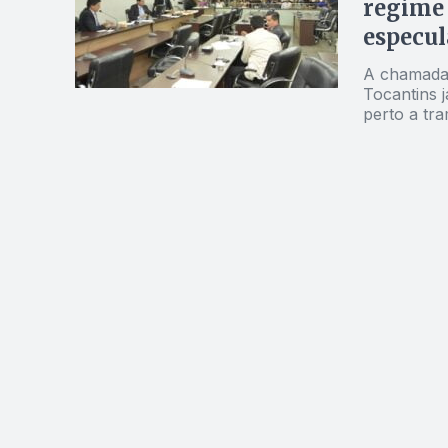
regime 
especul
A chamada 
Tocantins 
perto a tr