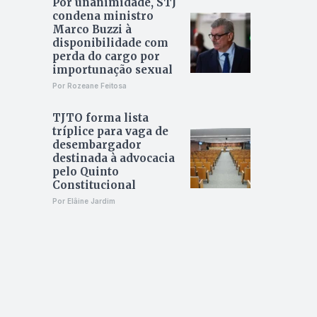
Por unanimidade, STJ
condena ministro
Marco Buzzi à
disponibilidade com
perda do cargo por
importunação sexual
Por Rozeane Feitosa
TJTO forma lista
tríplice para vaga de
desembargador
destinada à advocacia
pelo Quinto
Constitucional
Por Elâine Jardim