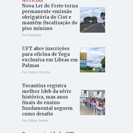
NOTÍCIAS
Nova Lei do Frete torna
permanente emissão
obrigatória do Ciot e
mantém fiscalização do
piso mínimo
Por Redação
UFT abre inscrições
para oficina de Yoga
exclusiva em Libras em
Palmas
Por Gabes Guizilin
Tocantins registra
melhor Ideb da série
histórica, mas anos
finais do ensino
fundamental seguem
como desafio
Por Elâine Jardim