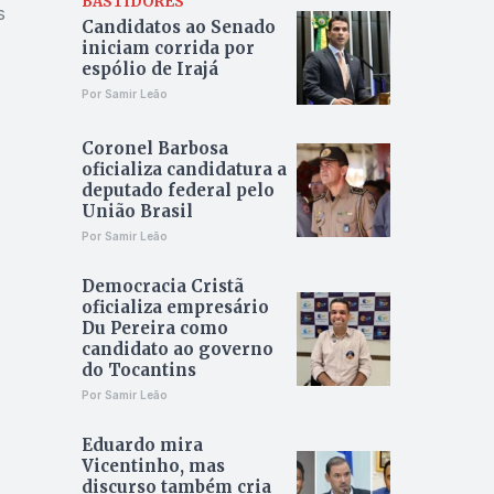
BASTIDORES
s
Candidatos ao Senado
iniciam corrida por
espólio de Irajá
Por Samir Leão
Coronel Barbosa
oficializa candidatura a
deputado federal pelo
União Brasil
Por Samir Leão
Democracia Cristã
oficializa empresário
Du Pereira como
candidato ao governo
do Tocantins
Por Samir Leão
Eduardo mira
Vicentinho, mas
discurso também cria