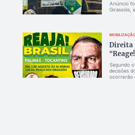
Anúncio foi
Girassóis,
MOBILIZAÇÃ
Direita
“Reage!
Segundo or
decisões d
ocorrerão e