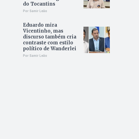
do Tocantins
Por Samir Leão
Eduardo mira
Vicentinho, mas
discurso também cria
contraste com estilo
político de Wanderlei
Por Samir Leão