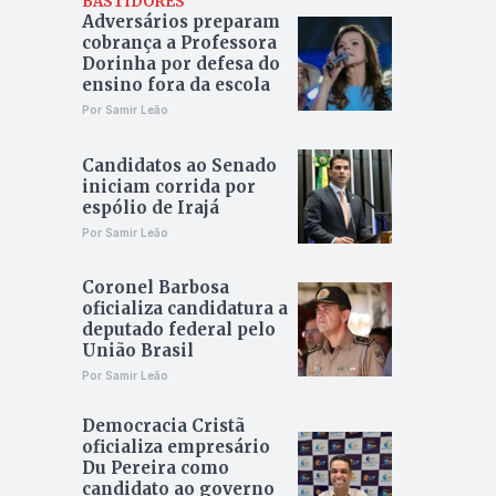
BASTIDORES
Adversários preparam
cobrança a Professora
Dorinha por defesa do
ensino fora da escola
Por Samir Leão
Candidatos ao Senado
iniciam corrida por
espólio de Irajá
Por Samir Leão
Coronel Barbosa
oficializa candidatura a
deputado federal pelo
União Brasil
Por Samir Leão
Democracia Cristã
oficializa empresário
Du Pereira como
candidato ao governo