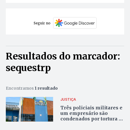
Seguir no
Resultados do marcador:
sequestrp
Encontramos
1 resultado
JUSTIÇA
Três policiais militares e
um empresário são
condenados por tortura e
sequestro em caso de
conflito de terras no