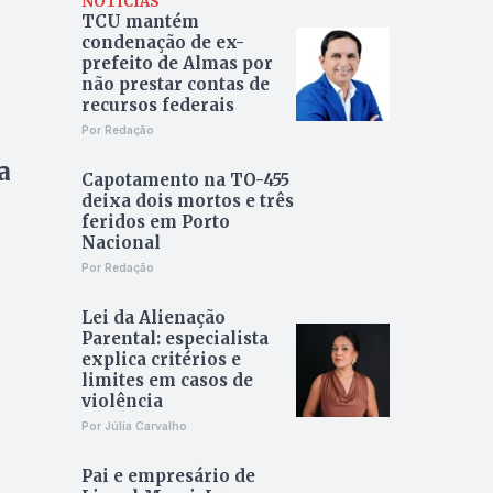
NOTÍCIAS
TCU mantém
condenação de ex-
prefeito de Almas por
não prestar contas de
recursos federais
Por Redação
a
Capotamento na TO-455
deixa dois mortos e três
feridos em Porto
Nacional
Por Redação
Lei da Alienação
Parental: especialista
explica critérios e
limites em casos de
violência
Por Júlia Carvalho
Pai e empresário de