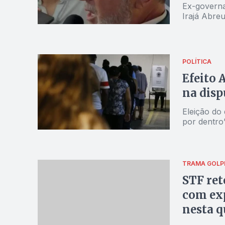
Ex-governa
Irajá Abreu
POLÍTICA
Efeito 
na disp
Eleição do
por dentro
TRAMA GOLP
STF ret
com exp
nesta qu