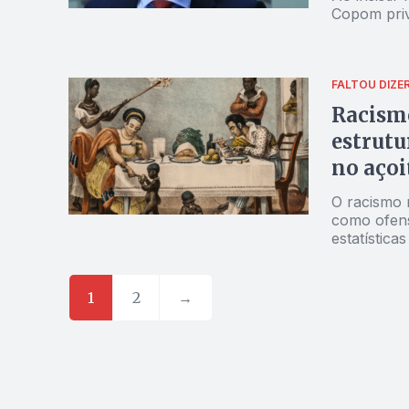
Copom priv
FALTOU DIZE
Racismo
estrutu
no açoi
O racismo n
como ofens
estatístic
mercado de
1
2
→