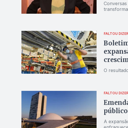
Conversas 
transforma 
FALTOU DIZE
Boletim
expansã
cresci
O resultado
FALTOU DIZE
Emendas
público
A expansão
enfraquece