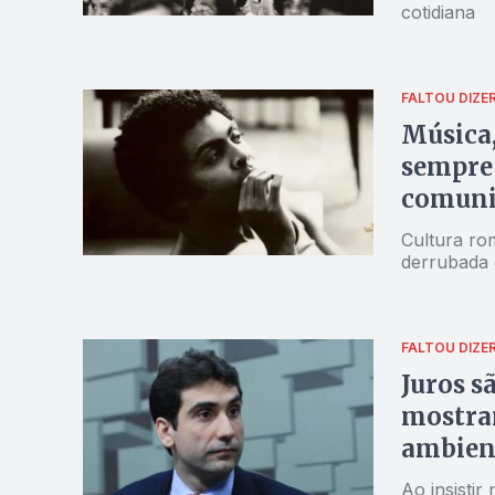
cotidiana
FALTOU DIZE
Música,
sempre 
comunic
Cultura ro
derrubada 
FALTOU DIZE
Juros s
mostram
ambien
Ao insistir