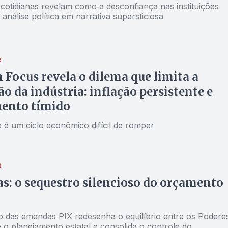
cotidianas revelam como a desconfiança nas instituições
análise política em narrativa supersticiosa
R
 Focus revela o dilema que limita a
o da indústria: inflação persistente e
mento tímido
 é um ciclo econômico difícil de romper
R
: o sequestro silencioso do orçamento
 das emendas PIX redesenha o equilíbrio entre os Podere
 o planejamento estatal e consolida o controle do