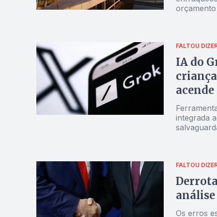
orçamento
FALTOU DIZE
IA do G
criança
acende 
Ferramenta 
integrada a
salvaguarda
FALTOU DIZE
Derrota
análise
Os erros es