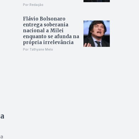
Por Redação
Flávio Bolsonaro
entrega soberania
nacional a Milei
enquanto se afunda na
própria irrelevância
Por Tathyane Melo
da
 a