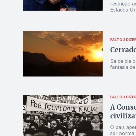
restrição 
Estados Un
FALTOU DIZE
Cerrado
Se de dia 
fantasia de
FALTOU DIZE
A Cons
civiliz
O país ape
ser norma j