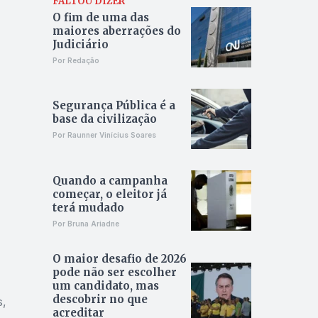
FALTOU DIZER
O fim de uma das
maiores aberrações do
Judiciário
Por Redação
Segurança Pública é a
base da civilização
Por Raunner Vinícius Soares
Quando a campanha
começar, o eleitor já
terá mudado
Por Bruna Ariadne
O maior desafio de 2026
pode não ser escolher
um candidato, mas
descobrir no que
s,
acreditar