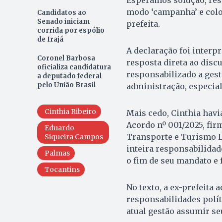
Esperamos solução, resu
modo ‘campanha’ e coloc
Candidatos ao
Senado iniciam
prefeita.
corrida por espólio
de Irajá
A declaração foi interp
Coronel Barbosa
resposta direta ao disc
oficializa candidatura
responsabilizado a gest
a deputado federal
pelo União Brasil
administração, especial
Cinthia Ribeiro
Mais cedo, Cinthia hav
Acordo nº 001/2025, fi
Eduardo
Transporte e Turismo Lt
Siqueira Campos
inteira responsabilidade
Palmas
o fim de seu mandato e 
Tocantins
No texto, a ex-prefeita 
responsabilidades polít
atual gestão assumir se