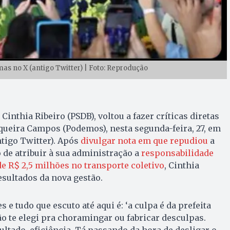
mas no X (antigo Twitter) | Foto: Reprodução
 Cinthia Ribeiro (PSDB), voltou a fazer críticas diretas
queira Campos (Podemos), nesta segunda-feira, 27, em
tigo Twitter). Após
divulgar nota em que repudiou
a
o de atribuir à sua administração a
responsabilidade
e R$ 2,5 milhões no transporte coletivo
, Cinthia
esultados da nova gestão.
 e tudo que escuto até aqui é: ‘a culpa é da prefeita
ão te elegi pra choramingar ou fabricar desculpas.