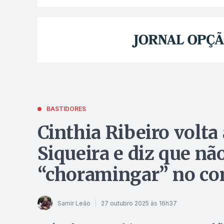
BASTIDORES
Cinthia Ribeiro volta 
Siqueira e diz que nã
“choramingar” no co
Samir Leão
27 outubro 2025 às 16h37