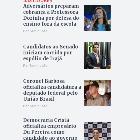
BASTIDORES
Adversários preparam
cobrança a Professora
Dorinha por defesa do
ensino fora da escola
Por Samir Leão
Candidatos ao Senado
iniciam corrida por
espólio de Irajá
Por Samir Leão
Coronel Barbosa
oficializa candidatura a
deputado federal pelo
União Brasil
Por Samir Leão
Democracia Cristã
oficializa empresário
Du Pereira como
candidato ao governo