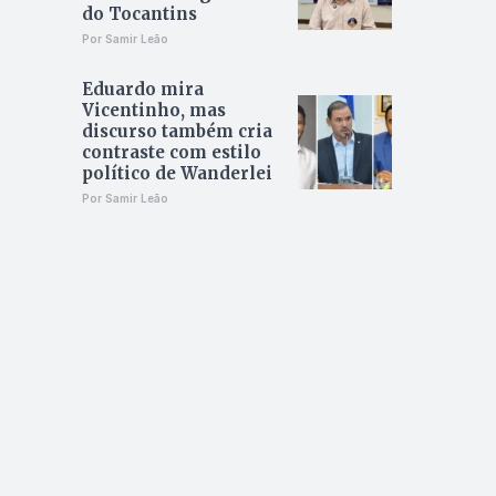
do Tocantins
Por Samir Leão
Eduardo mira
Vicentinho, mas
discurso também cria
contraste com estilo
político de Wanderlei
Por Samir Leão