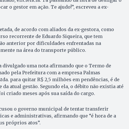
ltado, eficiência. Tá passando da hora de desligar o
ar o gestor em ação. Te ajudo!”, escreveu a ex-
retada, de acordo com aliados da ex-gestora, como
urso recorrente de Eduardo Siqueira, que tem
ão anterior por dificuldades enfrentadas na
mente na área do transporte público.
ia divulgado uma nota afirmando que o Termo de
rmado pela Prefeitura com a empresa Palmas
da. para quitar R$ 2,5 milhões em pendências, é de
 da atual gestão. Segundo ela, o débito não existia até
foi criado meses após sua saída do cargo.
acusou o governo municipal de tentar transferir
icas e administrativas, afirmando que “é hora de a
us próprios atos”.