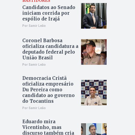
BASTIDORES
Candidatos ao Senado
iniciam corrida por
espólio de Irajá
Por Samir Leão
Coronel Barbosa
oficializa candidatura a
deputado federal pelo
União Brasil
Por Samir Leão
Democracia Cristã
oficializa empresário
Du Pereira como
candidato ao governo
do Tocantins
Por Samir Leão
Eduardo mira
Vicentinho, mas
discurso também cria