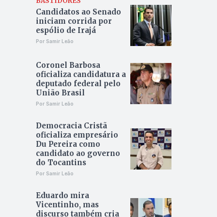
BASTIDORES
Candidatos ao Senado
iniciam corrida por
espólio de Irajá
Por Samir Leão
Coronel Barbosa
oficializa candidatura a
deputado federal pelo
União Brasil
Por Samir Leão
Democracia Cristã
oficializa empresário
Du Pereira como
candidato ao governo
do Tocantins
Por Samir Leão
Eduardo mira
Vicentinho, mas
discurso também cria