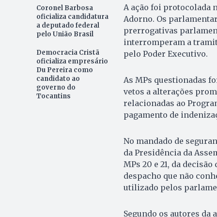
A ação foi protocolada 
Coronel Barbosa
oficializa candidatura
Adorno. Os parlamentare
a deputado federal
prerrogativas parlamen
pelo União Brasil
interromperam a trami
Democracia Cristã
pelo Poder Executivo.
oficializa empresário
Du Pereira como
candidato ao
As MPs questionadas fo
governo do
vetos a alterações prom
Tocantins
relacionadas ao Program
pagamento de indenizaçõ
No mandado de seguran
da Presidência da Asse
MPs 20 e 21, da decisão
despacho que não conhe
utilizado pelos parlame
Segundo os autores da a