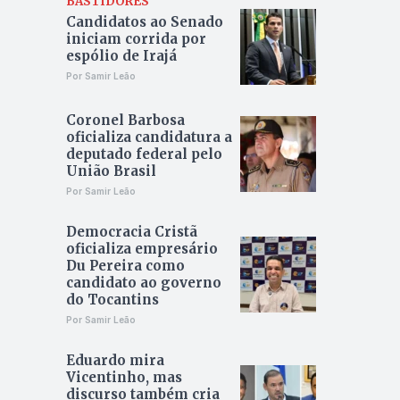
BASTIDORES
Candidatos ao Senado
iniciam corrida por
espólio de Irajá
Por Samir Leão
Coronel Barbosa
oficializa candidatura a
deputado federal pelo
União Brasil
Por Samir Leão
Democracia Cristã
oficializa empresário
Du Pereira como
candidato ao governo
do Tocantins
Por Samir Leão
Eduardo mira
Vicentinho, mas
discurso também cria