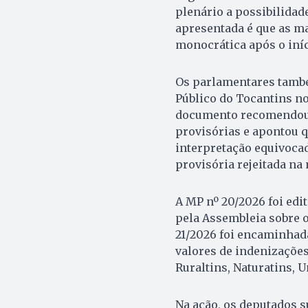
plenário a possibilidad
apresentada é que as ma
monocrática após o iníc
Os parlamentares tamb
Público do Tocantins n
documento recomendou 
provisórias e apontou q
interpretação equivoca
provisória rejeitada na
A MP nº 20/2026 foi edi
pela Assembleia sobre o
21/2026 foi encaminhada
valores de indenizações
Ruraltins, Naturatins, U
Na ação, os deputados 